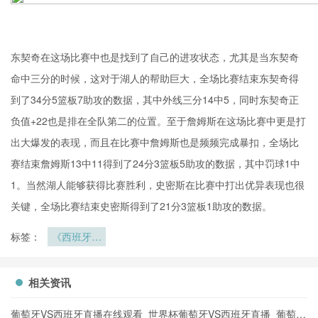
东契奇在这场比赛中也是找到了自己的进攻状态，尤其是当东契奇
命中三分的时候，这对于湖人的帮助巨大，全场比赛结束东契奇得
到了34分5篮板7助攻的数据，其中外线三分14中5，同时东契奇正
负值+22也是排在全队第二的位置。至于詹姆斯在这场比赛中更是打
出大爆发的表现，而且在比赛中詹姆斯也是频频完成暴扣，全场比
赛结束詹姆斯13中11得到了24分3篮板5助攻的数据，其中罚球1中
1。当然湖人能够获得比赛胜利，史密斯在比赛中打出优异表现也很
关键，全场比赛结束史密斯得到了21分3篮板1助攻的数据。
标签：
《西班牙
队“斗牛
士”归来！
佩德里能否
相关资讯
接班伊涅斯
塔？》
葡萄牙VS西班牙直播在线观看_世界杯葡萄牙VS西班牙直播_葡萄牙