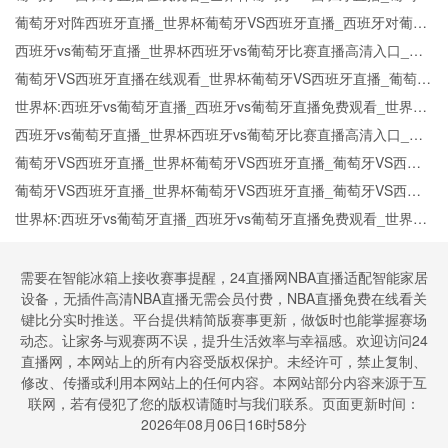
VS西班牙比赛观看直达入口
葡萄牙对阵西班牙直播_世界杯葡萄牙VS西班牙直播_西班牙对葡萄
牙比赛直播在线无插件观看
西班牙vs葡萄牙直播_世界杯西班牙vs葡萄牙比赛直播高清入口_西
班牙vs葡萄牙预测分析直播
葡萄牙VS西班牙直播在线观看_世界杯葡萄牙VS西班牙直播_葡萄牙
VS西班牙比赛观看直达入口
世界杯:西班牙vs葡萄牙直播_西班牙vs葡萄牙直播免费观看_世界杯
今日西班牙vs葡萄牙直播在线观看高清视频直播
西班牙vs葡萄牙直播_世界杯西班牙vs葡萄牙比赛直播高清入口_西
班牙vs葡萄牙预测分析直播
葡萄牙VS西班牙直播_世界杯葡萄牙VS西班牙直播_葡萄牙VS西班
牙在线高清直播
葡萄牙VS西班牙直播_世界杯葡萄牙VS西班牙直播_葡萄牙VS西班
牙在线高清直播
世界杯:西班牙vs葡萄牙直播_西班牙vs葡萄牙直播免费观看_世界杯
今日西班牙vs葡萄牙直播在线观看高清视频直播
需要在智能冰箱上接收赛事提醒，24直播网NBA直播适配智能家居
设备，无插件高清NBA直播无需会员付费，NBA直播免费在线看关
键比分实时推送。平台提供精简版赛事更新，做饭时也能掌握赛场
动态。让家务与观赛两不误，提升生活效率与幸福感。欢迎访问24
直播网，本网站上的所有内容受版权保护。未经许可，禁止复制、
修改、传播或利用本网站上的任何内容。本网站部分内容来源于互
联网，若有侵犯了您的版权请随时与我们联系。页面更新时间：
2026年08月06日16时58分