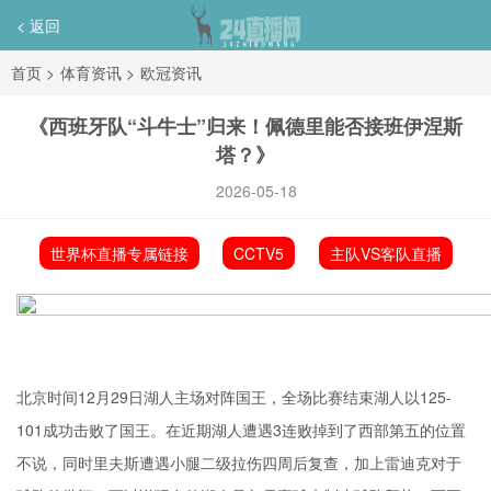
< 返回
首页
>
体育资讯
>
欧冠资讯
《西班牙队“斗牛士”归来！佩德里能否接班伊涅斯
塔？》
2026-05-18
世界杯直播专属链接
CCTV5
主队VS客队直播
北京时间12月29日湖人主场对阵国王，全场比赛结束湖人以125-
101成功击败了国王。在近期湖人遭遇3连败掉到了西部第五的位置
不说，同时里夫斯遭遇小腿二级拉伤四周后复查，加上雷迪克对于