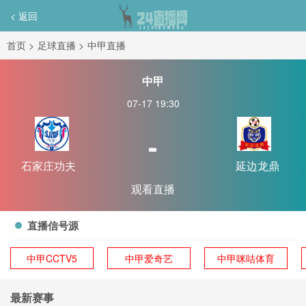
< 返回
首页
>
足球直播
>
中甲直播
中甲
07-17 19:30
-
石家庄功夫
延边龙鼎
观看直播
直播信号源
中甲CCTV5
中甲爱奇艺
中甲咪咕体育
最新赛事